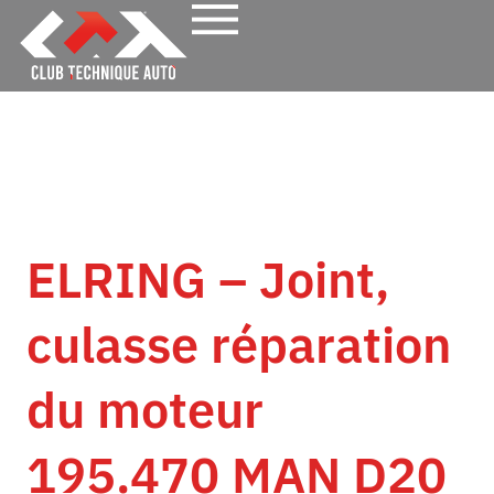
ELRING – Joint,
culasse réparation
du moteur
195.470 MAN D20