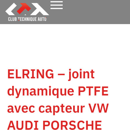
ELRING – joint
dynamique PTFE
avec capteur VW
AUDI PORSCHE