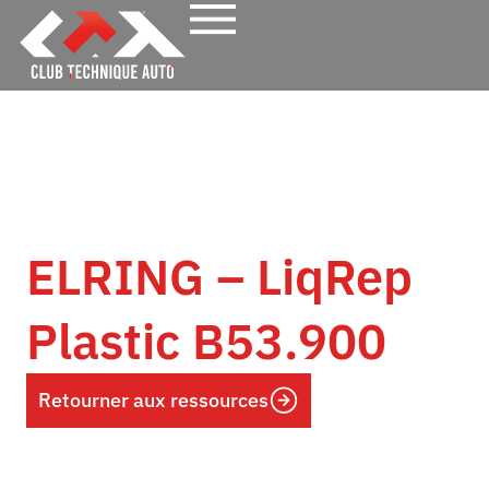
ELRING – LiqRep
Plastic B53.900
Retourner aux ressources