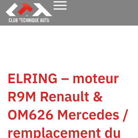
ELRING – moteur
R9M Renault &
OM626 Mercedes /
remplacement du