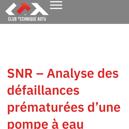
SNR – Analyse des
défaillances
prématurées d’une
pompe à eau