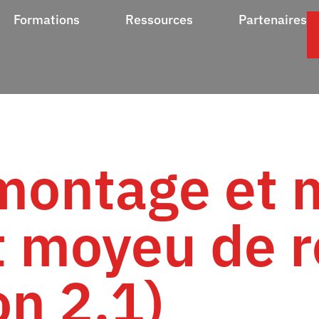
Formations
Ressources
Partenaires
montage et 
 moyeu de 
on 2.1)