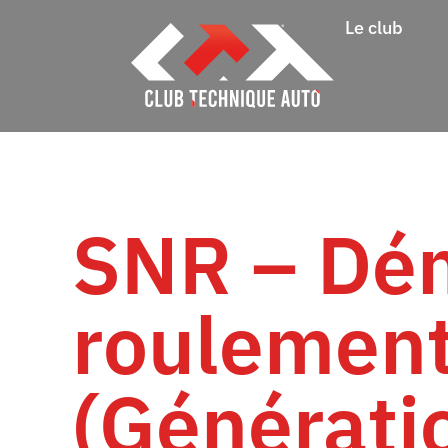
Le club
SNR – Dé
roulement
(Générati