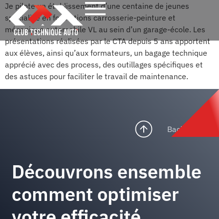
Je pilote un établissement d’une centaine de jeunes
spécialisé en formations carrosserie-peinture et
mécanique automobile VL au sein d’un garage-école. Les
présentations réalisées par le CTA depuis 5 ans apportent
aux élèves, ainsi qu’aux formateurs, un bagage technique
apprécié avec des process, des outillages spécifiques et
des astuces pour faciliter le travail de maintenance.
Back to top
Découvrons ensemble
comment optimiser
votre efficacité.